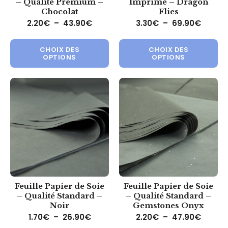
– Qualité Premium –
Imprimé – Dragon
Chocolat
Flies
Plage de prix : 2.20€ à 43.90€
Plage 
2.20
€
–
43.90
€
3.30
€
–
69.90
€
Ce produit a plusieurs variations.
Ce 
CHOIX DES
CHOIX DES
OPTIONS
OPTIONS
Feuille Papier de Soie
Feuille Papier de Soie
– Qualité Standard –
– Qualité Standard –
Noir
Gemstones Onyx
Plage de prix : 1.70€ à 26.90€
Plage 
1.70
€
–
26.90
€
2.20
€
–
47.90
€