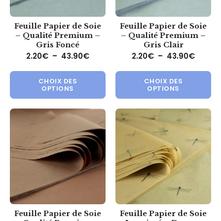
Feuille Papier de Soie
Feuille Papier de Soie
– Qualité Premium –
– Qualité Premium –
Gris Foncé
Gris Clair
Plage de prix : 2.20€ à 43.90€
Plage 
2.20
€
–
43.90
€
2.20
€
–
43.90
€
Ce produit a plusieurs variations.
Ce 
CHOIX DES
CHOIX DES
OPTIONS
OPTIONS
Feuille Papier de Soie
Feuille Papier de Soie