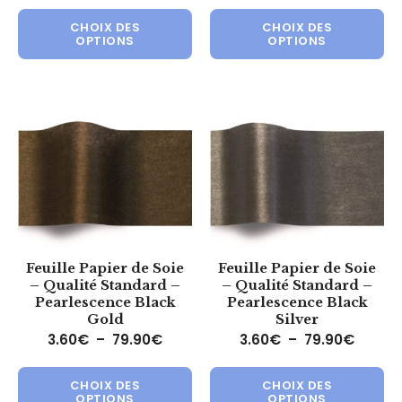
Ce produit a plusieurs variations.
Ce 
CHOIX DES
CHOIX DES
OPTIONS
OPTIONS
Feuille Papier de Soie
Feuille Papier de Soie
– Qualité Standard –
– Qualité Standard –
Pearlescence Black
Pearlescence Black
Gold
Silver
Plage de prix : 3.60€ à 79.90€
Plage 
3.60
€
–
79.90
€
3.60
€
–
79.90
€
Ce produit a plusieurs variations.
Ce 
CHOIX DES
CHOIX DES
OPTIONS
OPTIONS