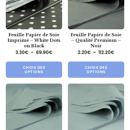
Feuille Papier de Soie
Feuille Papier de Soie
Imprimé – White Dots
– Qualité Premium –
on Black
Noir
Plage de prix : 3.30€ à 69.90€
Plage d
3.30
€
–
69.90
€
2.20
€
–
112.20
€
Ce produit a plusieurs variations.
Ce 
CHOIX DES
CHOIX DES
OPTIONS
OPTIONS