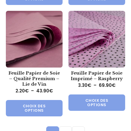
Feuille Papier de Soie
Feuille Papier de Soie
– Qualité Premium –
Imprimé – Raspberry
Lie de Vin
Plage 
3.30
€
–
69.90
€
Plage de prix : 2.20€ à 43.90€
2.20
€
–
43.90
€
Ce 
Ce produit a plusieurs variations.
CHOIX DES
OPTIONS
CHOIX DES
OPTIONS