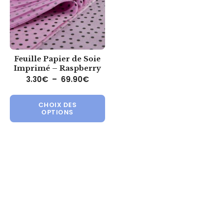
Feuille Papier de Soie
Imprimé – Raspberry
Plage de prix : 3.30€ à 69.90€
3.30
€
–
69.90
€
Ce produit a plusieurs variations.
CHOIX DES
OPTIONS