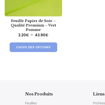
Feuille Papier de Soie –
Qualité Premium – Vert
Pomme
Plage de prix : 2.20€ à 43.90€
2.20
€
–
43.90
€
Ce produit a plusieurs variat
CHOIX DES OPTIONS
Nos Produits
Liens 
Feuilles
Profess