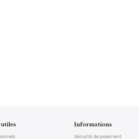
ions. Les options peuvent être choisies sur la page du produit
utiles
Informations
ionnels
Sécurité de paiement