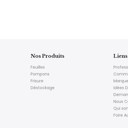
Nos Produits
Liens 
Feuilles
Profess
Pompons
Comme
Frisure
Marqu
Déstockage
Idées D
Demand
Nous C
Qui s
Foire A