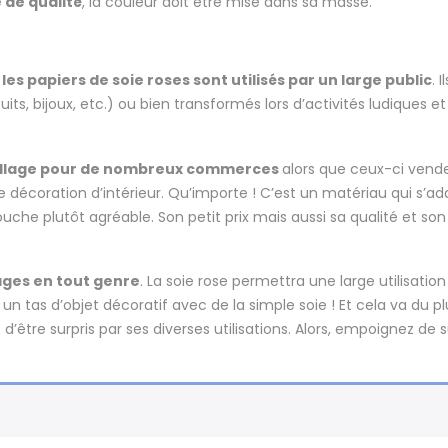
 de qualité
, la couleur doit être mise dans sa masse.
,
les papiers de soie roses sont utilisés par un large public
. 
uits, bijoux, etc.) ou bien transformés lors d’activités ludiques e
llage pour de nombreux commerces
alors que ceux-ci venden
décoration d’intérieur. Qu’importe ! C’est un matériau qui s’adap
uche plutôt agréable. Son petit prix mais aussi sa qualité et son 
olages en tout genre
. La soie rose permettra une large utilisatio
ser un tas d’objet décoratif avec de la simple soie ! Et cela va du
tre surpris par ses diverses utilisations. Alors, empoignez de s