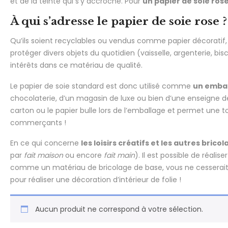
et de la teinte qui s’y accroche. Pour
un papier de soie rose
À qui s’adresse le papier de soie rose ?
Qu’ils soient recyclables ou vendus comme papier décoratif
protéger divers objets du quotidien (vaisselle, argenterie, bisc
intérêts dans ce matériau de qualité.
Le papier de soie standard est donc utilisé comme
un emba
chocolaterie, d’un magasin de luxe ou bien d’une enseigne de 
carton ou le papier bulle lors de l’emballage et permet une to
commerçants !
En ce qui concerne
les loisirs créatifs et les autres bric
par
fait maison
ou encore
fait main
). Il est possible de réali
comme un matériau de bricolage de base, vous ne cesserait d’ê
pour réaliser une décoration d’intérieur de folie !
Aucun produit ne correspond à votre sélection.