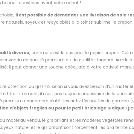
s bonnes questions avant votre achat !
 choisie,
il est possible de demander une livraison de soie 
 naturels, soyeux et recyclables à la teinte sublime, le crepon et
ualité diverse
, comme c’est le cas pour le papier crepon. Cela n
papier vendu de qualité premium ou de qualité standard. Au-delà
isé, il peut donner une touche adéquate à votre activité manuell
aire attention au grs/m2 selon si vous avez besoin d’un matérie
 à titre informatif, il n’est pas toujours nécessaire de le connait
ité premium concernera plutôt les activités hautes de gamme (ven
ion d’objets fragiles ou pour le petit bricolage ludique
(pom
du matériau vendu, le grs brillant et les matières vegetales reno
soyeux naturel et le grs brillant sont forcément liés à la teinte