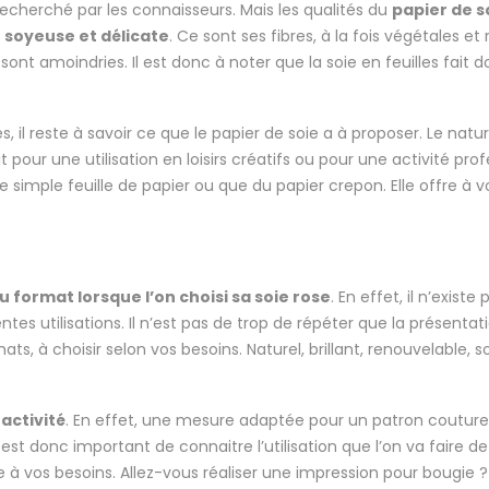
t recherché par les connaisseurs. Mais les qualités du
papier de s
 soyeuse et délicate
. Ce sont ses fibres, à la fois végétales 
 amoindries. Il est donc à noter que la soie en feuilles fait d
il reste à savoir ce que le papier de soie a à proposer. Le nature
our une utilisation en loisirs créatifs ou pour une activité prof
simple feuille de papier ou que du papier crepon. Elle offre à vo
au format lorsque l’on choisi sa soie rose
. En effet, il n’exist
rentes utilisations. Il n’est pas de trop de répéter que la prése
s, à choisir selon vos besoins. Naturel, brillant, renouvelable, 
activité
. En effet, une mesure adaptée pour un patron coutur
est donc important de connaitre l’utilisation que l’on va faire de
tée à vos besoins. Allez-vous réaliser une impression pour bougie 