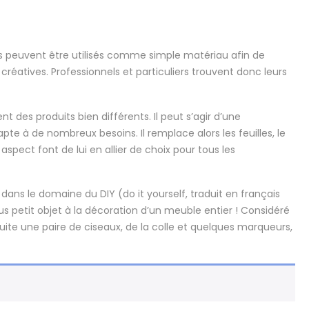
Ils peuvent être utilisés comme simple matériau afin de
t créatives. Professionnels et particuliers trouvent donc leurs
t des produits bien différents. Il peut s’agir d’une
te à de nombreux besoins. Il remplace alors les feuilles, le
aspect font de lui en allier de choix pour tous les
n dans le domaine du DIY (do it yourself, traduit en français
 plus petit objet à la décoration d’un meuble entier ! Considéré
uite une paire de ciseaux, de la colle et quelques marqueurs,