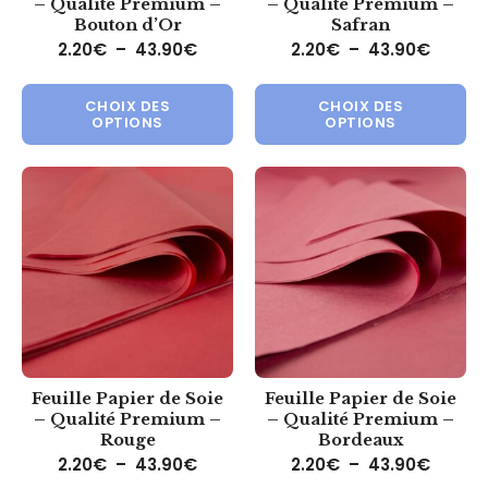
– Qualité Premium –
– Qualité Premium –
Bouton d’Or
Safran
Plage de prix : 2.20€ à 43.90€
Plage 
2.20
€
–
43.90
€
2.20
€
–
43.90
€
Ce produit a plusieurs variations.
Ce 
CHOIX DES
CHOIX DES
OPTIONS
OPTIONS
Feuille Papier de Soie
Feuille Papier de Soie
– Qualité Premium –
– Qualité Premium –
Rouge
Bordeaux
Plage de prix : 2.20€ à 43.90€
Plage 
2.20
€
–
43.90
€
2.20
€
–
43.90
€