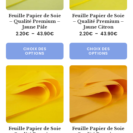
Feuille Papier de Soie
Feuille Papier de Soie
– Qualité Premium –
– Qualité Premium –
Jaune Pâle
Jaune Citron
Plage de prix : 2.20€ à 43.90€
Plage 
2.20
€
–
43.90
€
2.20
€
–
43.90
€
Ce produit a plusieurs variations.
Ce 
CHOIX DES
CHOIX DES
OPTIONS
OPTIONS
Feuille Papier de Soie
Feuille Papier de Soie