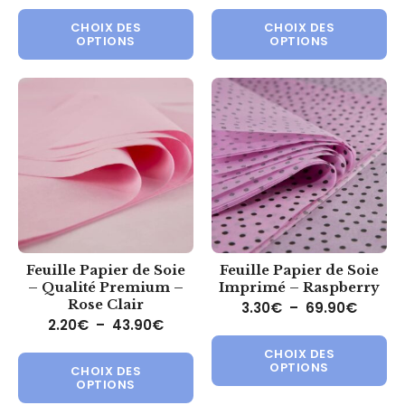
Ce produit a plusieurs variations.
Ce 
CHOIX DES
CHOIX DES
OPTIONS
OPTIONS
Feuille Papier de Soie
Feuille Papier de Soie
– Qualité Premium –
Imprimé – Raspberry
Rose Clair
Plage 
3.30
€
–
69.90
€
Plage de prix : 2.20€ à 43.90€
2.20
€
–
43.90
€
Ce 
Ce produit a plusieurs variations.
CHOIX DES
OPTIONS
CHOIX DES
OPTIONS