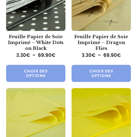
Feuille Papier de Soie
Feuille Papier de Soie
Imprimé – White Dots
Imprimé – Dragon
on Black
Flies
Plage de prix : 3.30€ à 69.90€
Plage 
3.30
€
–
69.90
€
3.30
€
–
69.90
€
Ce produit a plusieurs variations.
Ce 
CHOIX DES
CHOIX DES
OPTIONS
OPTIONS