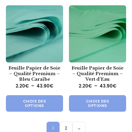
Feuille Papier de Soie
Feuille Papier de Soie
– Qualité Premium –
– Qualité Premium –
Bleu Caraïbe
Vert d’Eau
Plage de prix : 2.20€ à 43.90€
Plage 
2.20
€
–
43.90
€
2.20
€
–
43.90
€
Ce produit a plusieurs variations.
Ce 
CHOIX DES
CHOIX DES
OPTIONS
OPTIONS
1
2
→