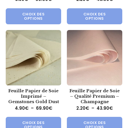
Ce produit a plusieurs variations.
Ce 
CHOIX DES
CHOIX DES
OPTIONS
OPTIONS
Feuille Papier de Soie
Feuille Papier de Soie
Imprimé –
– Qualité Premium –
Gemstones Gold Dust
Champagne
Plage de prix : 4.90€ à 69.90€
Plage 
4.90
€
–
69.90
€
2.20
€
–
43.90
€
Ce produit a plusieurs variations.
Ce 
CHOIX DES
CHOIX DES
OPTIONS
OPTIONS