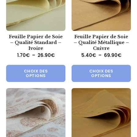
Feuille Papier de Soie
Feuille Papier de Soie
– Qualité Standard –
– Qualité Métallique –
Ivoire
Cuivre
Plage de prix : 1.70€ à 26.90€
Plage 
1.70
€
–
26.90
€
5.40
€
–
69.90
€
Ce produit a plusieurs variations.
Ce 
CHOIX DES
CHOIX DES
OPTIONS
OPTIONS