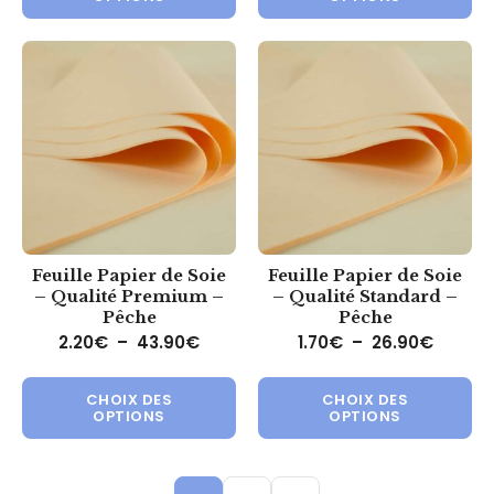
Feuille Papier de Soie
Feuille Papier de Soie
– Qualité Premium –
– Qualité Standard –
Pêche
Pêche
Plage de prix : 2.20€ à 43.90€
Plage d
2.20
€
–
43.90
€
1.70
€
–
26.90
€
Ce produit a plusieurs variations.
Ce 
CHOIX DES
CHOIX DES
OPTIONS
OPTIONS