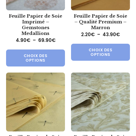
Feuille Papier de Soie
Feuille Papier de Soie
Imprimé –
– Qualité Premium –
Gemstones
Marron
Medallions
Plage 
2.20
€
–
43.90
€
Plage de prix : 4.90€ à 69.90€
4.90
€
–
69.90
€
Ce 
Ce produit a plusieurs variations.
CHOIX DES
OPTIONS
CHOIX DES
OPTIONS