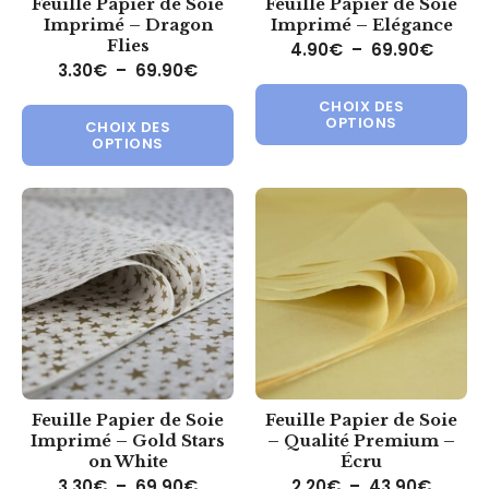
Feuille Papier de Soie
Feuille Papier de Soie
Imprimé – Dragon
Imprimé – Elégance
Flies
Plage 
4.90
€
–
69.90
€
Plage de prix : 3.30€ à 69.90€
3.30
€
–
69.90
€
Ce 
Ce produit a plusieurs variations.
CHOIX DES
OPTIONS
CHOIX DES
OPTIONS
Feuille Papier de Soie
Feuille Papier de Soie
Imprimé – Gold Stars
– Qualité Premium –
on White
Écru
Plage de prix : 3.30€ à 69.90€
Plage 
3.30
€
–
69.90
€
2.20
€
–
43.90
€