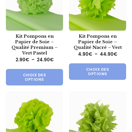
Kit Pompons en
Kit Pompons en
Papier de Soie –
Papier de Soie –
Qualité Premium –
Qualité Nacré – Vert
Vert Pastel
Plage 
4.90
€
–
44.90
€
Plage de prix : 2.90€ à 24.90€
2.90
€
–
24.90
€
Ce 
Ce produit a plusieurs variations.
CHOIX DES
OPTIONS
CHOIX DES
OPTIONS