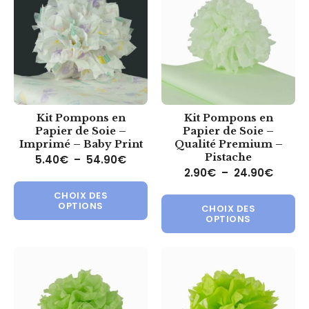
Kit Pompons en
Kit Pompons en
Papier de Soie –
Papier de Soie –
Imprimé – Baby Print
Qualité Premium –
Pistache
Plage de prix : 5.40€ à 54.90€
5.40
€
–
54.90
€
Plage 
2.90
€
–
24.90
€
Ce produit a plusieurs variations.
Ce 
CHOIX DES
OPTIONS
CHOIX DES
OPTIONS