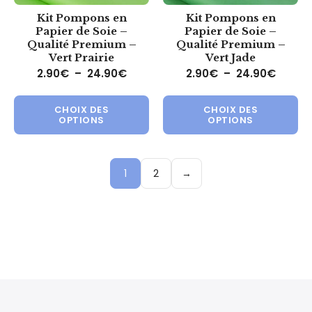
Kit Pompons en
Kit Pompons en
Papier de Soie –
Papier de Soie –
Qualité Premium –
Qualité Premium –
Vert Prairie
Vert Jade
Plage de prix : 2.90€ à 24.90€
Plage 
2.90
€
–
24.90
€
2.90
€
–
24.90
€
Ce produit a plusieurs variations.
Ce 
CHOIX DES
CHOIX DES
OPTIONS
OPTIONS
1
2
→