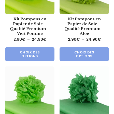
Kit Pompons en
Kit Pompons en
Papier de Soie –
Papier de Soie –
Qualité Premium –
Qualité Premium –
Vert Pomme
Aloe
Plage de prix : 2.90€ à 24.90€
Plage 
2.90
€
–
24.90
€
2.90
€
–
24.90
€
Ce produit a plusieurs variations.
Ce 
CHOIX DES
CHOIX DES
OPTIONS
OPTIONS