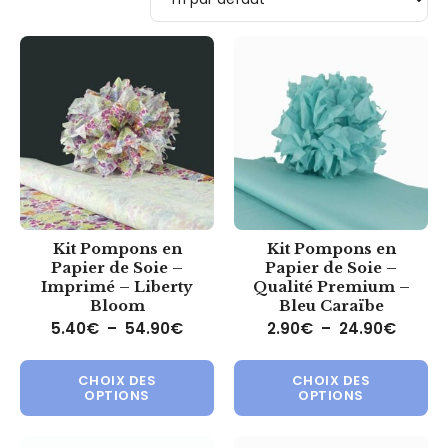
Kit Pompons en
Kit Pompons en
Papier de Soie –
Papier de Soie –
Imprimé – Liberty
Qualité Premium –
Bloom
Bleu Caraïbe
Plage de prix : 5.40€ à 54.90€
Plage 
5.40
€
–
54.90
€
2.90
€
–
24.90
€
Ce produit a plusieurs variations.
Ce 
CHOIX DES
CHOIX DES
OPTIONS
OPTIONS