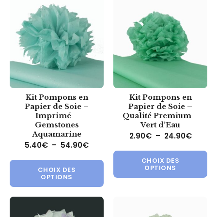
Kit Pompons en
Kit Pompons en
Papier de Soie –
Papier de Soie –
Imprimé –
Qualité Premium –
Gemstones
Vert d’Eau
Aquamarine
Plage 
2.90
€
–
24.90
€
Plage de prix : 5.40€ à 54.90€
5.40
€
–
54.90
€
Ce 
Ce produit a plusieurs variations.
CHOIX DES
OPTIONS
CHOIX DES
OPTIONS