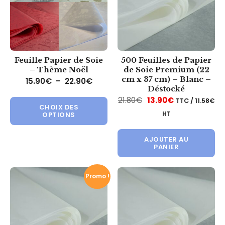
Feuille Papier de Soie
500 Feuilles de Papier
– Thème Noël
de Soie Premium (22
cm x 37 cm) – Blanc –
Plage de prix : 15.90€ à 22.90€
15.90
€
–
22.90
€
Déstocké
Ce produit a plusieurs variations.
Le prix initial était :
Le prix actuel
21.80
€
13.90
€
TTC /
11.58
€
CHOIX DES
HT
OPTIONS
AJOUTER AU
PANIER
Promo !