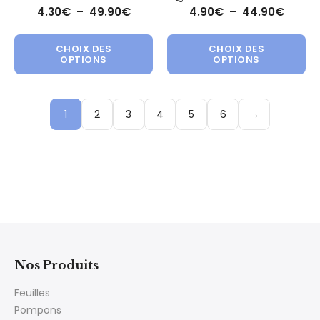
Plage de prix : 4.30€ à 49.90€
Plage 
4.30
€
–
49.90
€
4.90
€
–
44.90
€
Ce produit a plusieurs variations.
Ce 
CHOIX DES
CHOIX DES
OPTIONS
OPTIONS
1
2
3
4
5
6
→
Nos Produits
Feuilles
Pompons