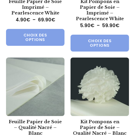
Feuille Papier de Soie
Kit Pompons en
Imprimé –
Papier de Soie –
Pearlescence White
Imprimé –
Pearlescence White
Plage de prix : 4.90€ à 69.90€
4.90
€
–
69.90
€
Plage 
5.90
€
–
59.90
€
Ce produit a plusieurs variations.
Ce 
CHOIX DES
OPTIONS
CHOIX DES
OPTIONS
Feuille Papier de Soie
Kit Pompons en
– Qualité Nacré –
Papier de Soie –
Blanc
Qualité Nacré – Blanc