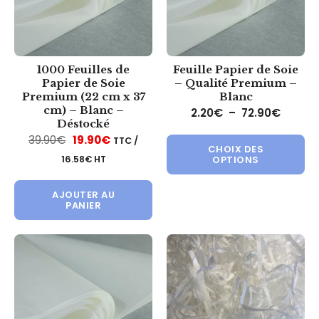
1000 Feuilles de
Feuille Papier de Soie
Papier de Soie
– Qualité Premium –
Premium (22 cm x 37
Blanc
cm) – Blanc –
Plage d
2.20
€
–
72.90
€
Déstocké
Ce 
Le prix initial était : 39.90€.
Le prix actuel est : 19.90€.
39.90
€
19.90
€
TTC /
CHOIX DES
16.58
€
HT
OPTIONS
AJOUTER AU
PANIER