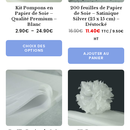
Kit Pompons en
200 feuilles de Papier
Papier de Soie –
de Soie – Satinique
Qualité Premium –
Silver (25 x 15 cm) –
Blanc
Déstocké
Plage de prix : 2.90€ à 24.90€
Le prix initial était 
Le prix actuel
2.90
€
–
24.90
€
16.90
€
11.40
€
TTC /
9.50
€
HT
Ce produit a plusieurs variations.
CHOIX DES
OPTIONS
AJOUTER AU
PANIER