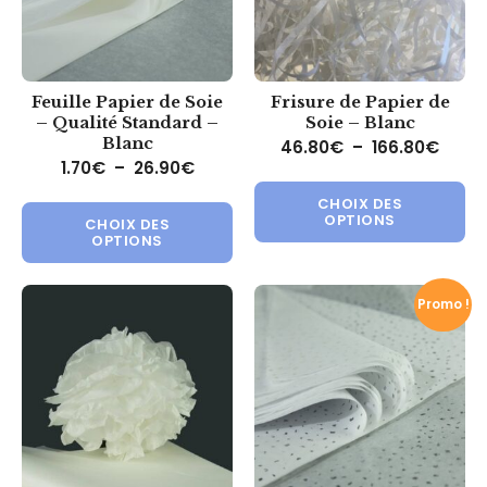
Feuille Papier de Soie
Frisure de Papier de
– Qualité Standard –
Soie – Blanc
Blanc
Plage
46.80
€
–
166.80
€
Plage de prix : 1.70€ à 26.90€
1.70
€
–
26.90
€
Ce 
Ce produit a plusieurs variations.
CHOIX DES
OPTIONS
CHOIX DES
OPTIONS
Promo !