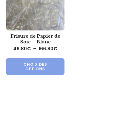
Frisure de Papier de
Soie – Blanc
Plage de prix : 46.80€ à 166.80€
46.80
€
–
166.80
€
Ce produit a plusieurs variations.
CHOIX DES
OPTIONS