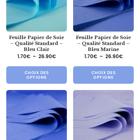
Feuille Papier de Soie
Feuille Papier de Soie
– Qualité Standard –
– Qualité Standard –
Bleu Clair
Bleu Marine
Plage de prix : 1.70€ à 26.90€
Plage d
1.70
€
–
26.90
€
1.70
€
–
26.90
€
Ce produit a plusieurs variations.
Ce 
CHOIX DES
CHOIX DES
OPTIONS
OPTIONS