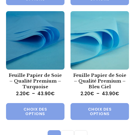
Feuille Papier de Soie
Feuille Papier de Soie
– Qualité Premium –
– Qualité Premium –
Turquoise
Bleu Ciel
Plage de prix : 2.20€ à 43.90€
Plage 
2.20
€
–
43.90
€
2.20
€
–
43.90
€
Ce produit a plusieurs variations.
Ce 
CHOIX DES
CHOIX DES
OPTIONS
OPTIONS