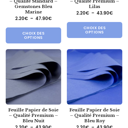
– Qualité Standard –
– Qualité Premium –
Gemstones Bleu
Lilas
Marine
Plage 
2.20
€
–
43.90
€
Plage de prix : 2.20€ à 47.90€
2.20
€
–
47.90
€
Ce 
Ce produit a plusieurs variations.
CHOIX DES
OPTIONS
CHOIX DES
OPTIONS
Feuille Papier de Soie
Feuille Papier de Soie
– Qualité Premium –
– Qualité Premium –
Bleu Nuit
Bleu Roy
Plage de prix : 2.20€ à 43.90€
Plage 
2.20
€
–
43.90
€
2.20
€
–
43.90
€