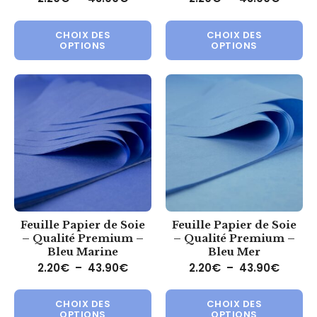
Ce produit a plusieurs variations.
Ce 
CHOIX DES
CHOIX DES
OPTIONS
OPTIONS
Feuille Papier de Soie
Feuille Papier de Soie
– Qualité Premium –
– Qualité Premium –
Bleu Marine
Bleu Mer
Plage de prix : 2.20€ à 43.90€
Plage 
2.20
€
–
43.90
€
2.20
€
–
43.90
€
Ce produit a plusieurs variations.
Ce 
CHOIX DES
CHOIX DES
OPTIONS
OPTIONS