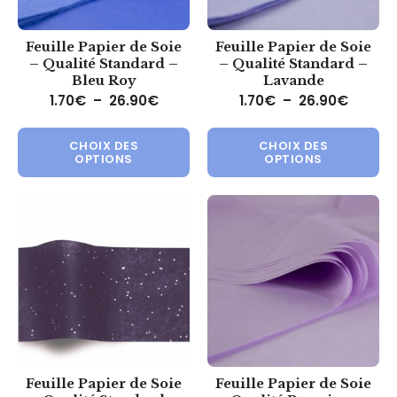
Feuille Papier de Soie
Feuille Papier de Soie
– Qualité Standard –
– Qualité Standard –
Bleu Roy
Lavande
Plage de prix : 1.70€ à 26.90€
Plage d
1.70
€
–
26.90
€
1.70
€
–
26.90
€
Ce produit a plusieurs variations.
Ce 
CHOIX DES
CHOIX DES
OPTIONS
OPTIONS
Feuille Papier de Soie
Feuille Papier de Soie