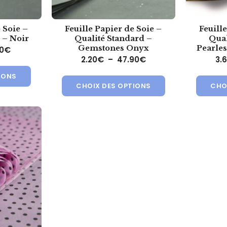
 Soie –
Feuille Papier de Soie –
Feuill
 – Noir
Qualité Standard –
Qual
Gemstones Onyx
Pearle
Plage de prix : 1.70€ à 26.90€
0
€
Plage de prix : 2.20
2.20
€
–
47.90
€
3.
ions. Les options peuvent être choisies sur la page du produit
Ce produit a plusieurs variations. Les options peuvent ê
Ce produit a plusi
IONS
CHOIX DES OPTIONS
CHO