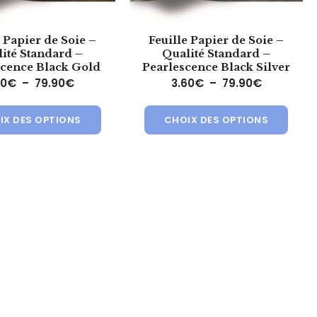
e Papier de Soie –
Feuille Papier de Soie –
ité Standard –
Qualité Standard –
scence Black Gold
Pearlescence Black Silver
€ à 47.90€
Plage de prix : 3.60€ à 79.90€
Plage de p
60
€
–
79.90
€
3.60
€
–
79.90
€
tre choisies sur la page du produit
eurs variations. Les options peuvent être choisies sur la page du
Ce produit a plusieurs variations. Les optio
Ce pro
IX DES OPTIONS
CHOIX DES OPTIONS