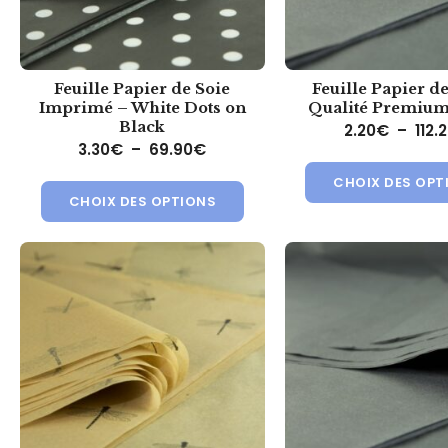
Feuille Papier de Soie
Feuille Papier de
Imprimé – White Dots on
Qualité Premium
Black
2.20
€
–
112.
Plage de prix : 3.30€ à 69.90€
3.30
€
–
69.90
€
Ce produit a plusieurs variat
CHOIX DES OPT
CHOIX DES OPTIONS