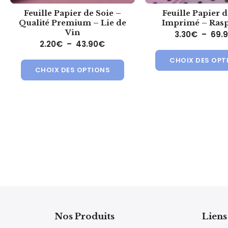
Feuille Papier de Soie –
Feuille Papier d
Qualité Premium – Lie de
Imprimé – Ras
Vin
3.30
€
–
69.
Plage de prix : 2.20€ à 43.90€
2.20
€
–
43.90
€
Ce produit a plusieurs variat
CHOIX DES OPT
CHOIX DES OPTIONS
Nos Produits
Liens 