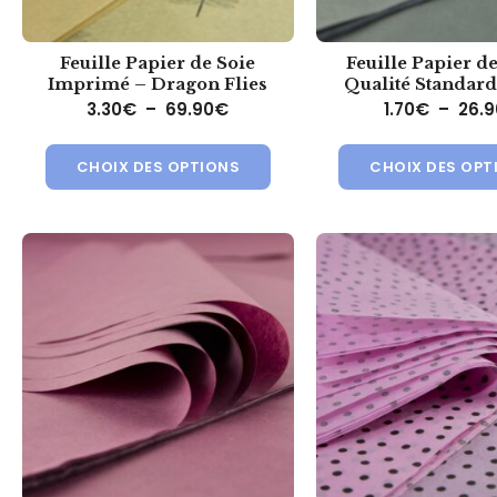
Feuille Papier de Soie
Feuille Papier de
Imprimé – Dragon Flies
Qualité Standard
Plage de prix : 3.30€ à 69.90€
3.30
€
–
69.90
€
1.70
€
–
26.9
Ce produit a plusieurs variat
CHOIX DES OPTIONS
CHOIX DES OPT