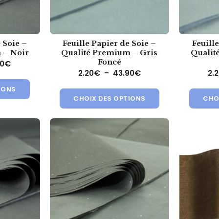
 Soie –
Feuille Papier de Soie –
Feuill
 – Noir
Qualité Premium – Gris
Qualit
Foncé
Plage de prix : 2.20€ à 112.20€
20
€
Plage de prix : 2.20
2.20
€
–
43.90
€
2.
Ce produit a plusieurs variations. Les options peuvent ê
ions. Les options peuvent être choisies sur la page du produit
Ce produit a plusi
IONS
CHOIX DES OPTIONS
CHO