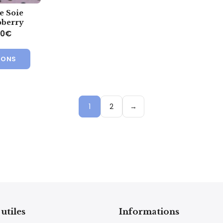
e Soie
pberry
Plage de prix : 3.30€ à 69.90€
90
€
Ce produit a plusieurs variations. Les options peuvent ê
ions. Les options peuvent être choisies sur la page du produit
IONS
1
2
→
utiles
Informations