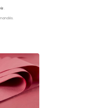
is
.
emandés.