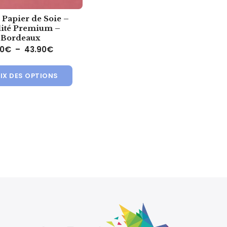
e Papier de Soie –
ité Premium –
Bordeaux
€ à 43.90€
Plage de prix : 2.20€ à 43.90€
20
€
–
43.90
€
tre choisies sur la page du produit
eurs variations. Les options peuvent être choisies sur la page du
Ce produit a plusieurs variations. Les optio
IX DES OPTIONS