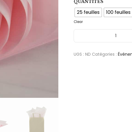
QUANTITÉS
25 feuilles
100 feuilles
Clear
quantité de Feuille Papier d
UGS :
ND
Catégories :
Événe