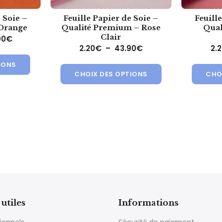
 Soie –
Feuille Papier de Soie –
Feuill
 Orange
Qualité Premium – Rose
Qual
Clair
Plage de prix : 4.30€ à 49.90€
90
€
Plage de prix : 2.20
2.20
€
–
43.90
€
2.
ions. Les options peuvent être choisies sur la page du produit
Ce produit a plusieurs variations. Les options peuvent ê
Ce produit a plusi
IONS
CHOIX DES OPTIONS
CHO
utiles
Informations
ionnels
Sécurité de paiement