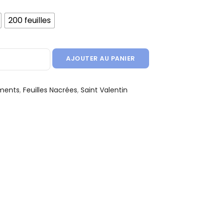
200 feuilles
e Soie - Qualité Nacré - Rose
AJOUTER AU PANIER
ments
,
Feuilles Nacrées
,
Saint Valentin