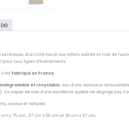
 (0)
 lumineuse, d’un côté nacré aux reflets satinés et mat de l’autr
rfait pour tous types d’événements.
 il est
fabriqué en France.
biodégradable et recyclable
, issu d’une ressource renouvelable
). Ce papier de soie d’une excellente qualité ne dégorge pas, il e
nts, soyeux et naturels.
0 cm x 75 cm , 37 cm x 50 cm et 25 cm x 37 cm.