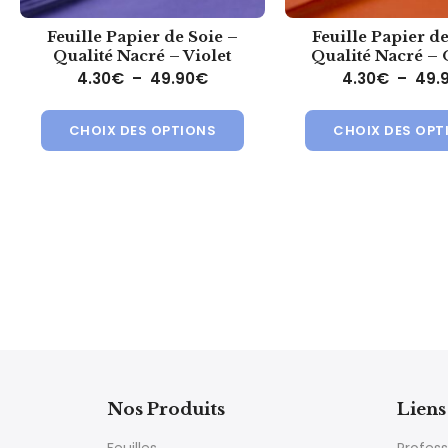
Feuille Papier de Soie –
Feuille Papier de
Qualité Nacré – Violet
Qualité Nacré –
Plage de prix : 4.30€ à 49.90€
4.30
€
–
49.90
€
4.30
€
–
49.
Ce produit a plusieurs variat
CHOIX DES OPTIONS
CHOIX DES OPT
Nos Produits
Liens 
Feuilles
Profess