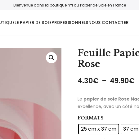
Bienvenue dans la boutique n°1 du Papier de Soie en France
UTIQUE
LE PAPIER DE SOIE
PROFESSIONNELS
NOUS CONTACTER
Feuille Papi
Rose
P
4.30
€
–
49.90
€
Le
papier de soie Rose Na
excellence, avec un côté nac
FORMATS
25 cm x 37 cm
37 cm