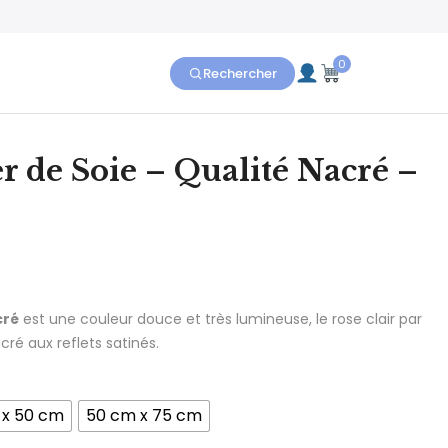
0
Rechercher
er de Soie – Qualité Nacré –
lage de prix : 4.30€ à 49.90€
cré
est une couleur douce et très lumineuse, le rose clair par
ré aux reflets satinés.
 x 50 cm
50 cm x 75 cm