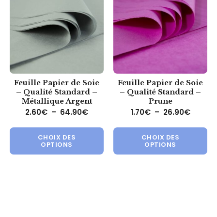
Feuille Papier de Soie
Feuille Papier de Soie
– Qualité Standard –
– Qualité Standard –
Métallique Argent
Prune
Plage de prix : 2.60€ à 64.90€
Plage d
2.60
€
–
64.90
€
1.70
€
–
26.90
€
Ce produit a plusieurs variations.
Ce 
CHOIX DES
CHOIX DES
OPTIONS
OPTIONS