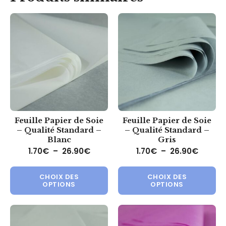
Feuille Papier de Soie
Feuille Papier de Soie
– Qualité Standard –
– Qualité Standard –
Blanc
Gris
Plage de prix : 1.70€ à 26.90€
Plage d
1.70
€
–
26.90
€
1.70
€
–
26.90
€
Ce produit a plusieurs variations.
Ce 
CHOIX DES
CHOIX DES
OPTIONS
OPTIONS