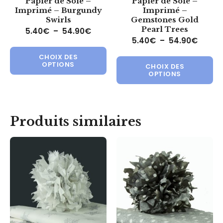
Papier de Soie –
Papier de Soie –
Imprimé – Burgundy
Imprimé –
Swirls
Gemstones Gold
Pearl Trees
Plage de prix : 5.40€ à 54.90€
5.40
€
–
54.90
€
Plage 
5.40
€
–
54.90
€
Ce produit a plusieurs variations.
Ce 
CHOIX DES
OPTIONS
CHOIX DES
OPTIONS
Produits similaires