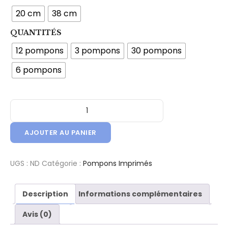
20 cm
38 cm
QUANTITÉS
12 pompons
3 pompons
30 pompons
6 pompons
quantité de Kit Pompons en Papier de Soie - Imprimé - Gem
AJOUTER AU PANIER
UGS :
ND
Catégorie :
Pompons Imprimés
Description
Informations complémentaires
Avis (0)