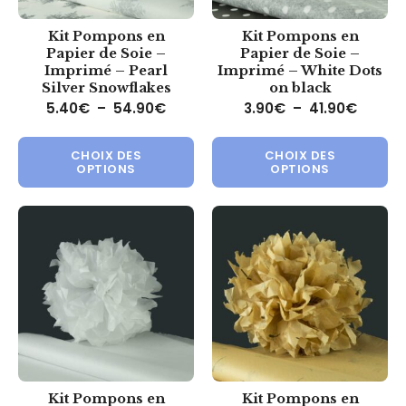
Kit Pompons en
Kit Pompons en
Papier de Soie –
Papier de Soie –
Imprimé – Pearl
Imprimé – White Dots
Silver Snowflakes
on black
Plage de prix : 5.40€ à 54.90€
Plage d
5.40
€
–
54.90
€
3.90
€
–
41.90
€
Ce produit a plusieurs variations.
Ce 
CHOIX DES
CHOIX DES
OPTIONS
OPTIONS
Kit Pompons en
Kit Pompons en