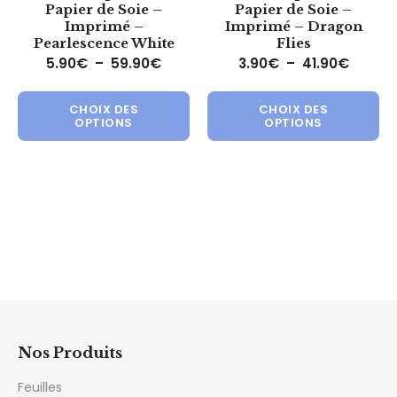
Papier de Soie –
Papier de Soie –
Imprimé –
Imprimé – Dragon
Pearlescence White
Flies
Plage de prix : 5.90€ à 59.90€
Plage d
5.90
€
–
59.90
€
3.90
€
–
41.90
€
Ce produit a plusieurs variations.
Ce 
CHOIX DES
CHOIX DES
OPTIONS
OPTIONS
Nos Produits
Feuilles