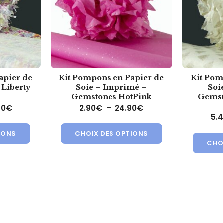
apier de
Kit Pompons en Papier de
Kit Pom
 Liberty
Soie – Imprimé –
Soi
Gemstones HotPink
Gemst
€
Plage de prix : 5.40€ à 54.90€
Plage de prix : 2.90
90
€
2.90
€
–
24.90
€
ions. Les options peuvent être choisies sur la page du produit
5.
Ce produit a plusieurs variations. Les options peuvent ê
Ce produit a plusi
IONS
CHOIX DES OPTIONS
CHO