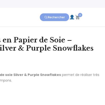
0
Rechercher
en Papier de Soie –
ilver & Purple Snowflakes
lage de prix : 5.40€ à 54.90€
de soie Silver & Purple Snowflakes
permet de réaliser très
ompons.