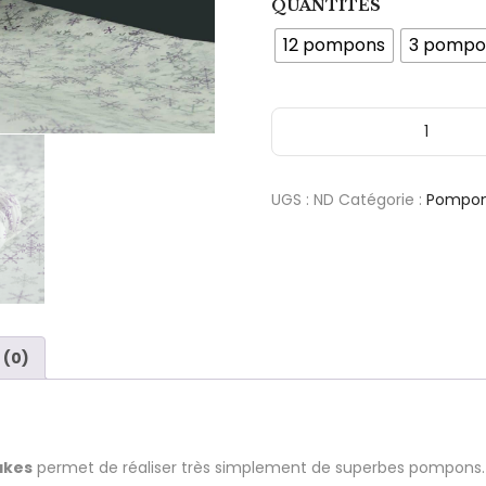
QUANTITÉS
12 pompons
3 pompo
quantité de Kit Pompons en P
UGS :
ND
Catégorie :
Pompon
 (0)
akes
permet de réaliser très simplement de superbes pompons.