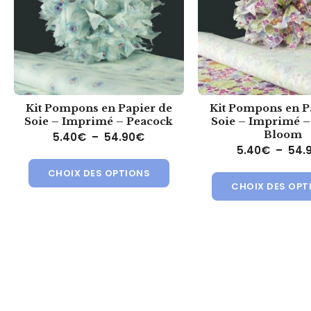
Kit Pompons en Papier de
Kit Pompons en P
Soie – Imprimé – Peacock
Soie – Imprimé –
Bloom
Plage de prix : 5.40€ à 54.90
5.40
€
–
54.90
€
5.40
€
–
54.
Ce produit a plusieurs variat
CHOIX DES OPTIONS
CHOIX DES OPT