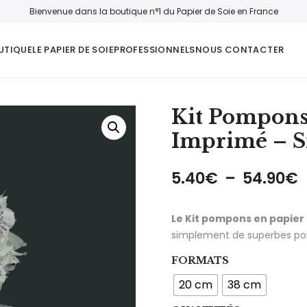
Bienvenue dans la boutique n°1 du Papier de Soie en France
UTIQUE
LE PAPIER DE SOIE
PROFESSIONNELS
NOUS CONTACTER
Kit Pompons 
Imprimé – S
P
5.40
€
–
54.90
€
Le Kit pompons en papier 
simplement de superbes p
FORMATS
20 cm
38 cm