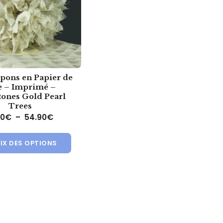
pons en Papier de
e – Imprimé –
ones Gold Pearl
Trees
€ à 24.90€
Plage de prix : 5.40€ à 54.90€
40
€
–
54.90
€
tre choisies sur la page du produit
eurs variations. Les options peuvent être choisies sur la page du
Ce produit a plusieurs variations. Les optio
IX DES OPTIONS