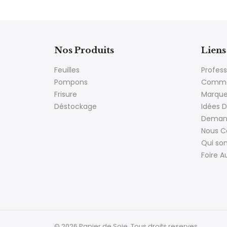
Nos Produits
Liens 
Feuilles
Profess
Pompons
Comme
Frisure
Marqu
Déstockage
Idées D
Demand
Nous C
Qui s
Foire A
© 2026 Papier de Soie. Tous droits reserves.