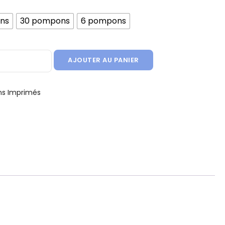
ns
30 pompons
6 pompons
apier de Soie - Imprimé - Silver & Purple Snowflakes
AJOUTER AU PANIER
s Imprimés