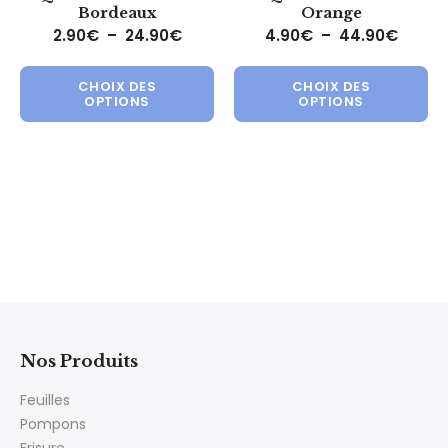
Bordeaux
Orange
Plage de prix : 2.90€ à 24.90€
Plage 
2.90
€
–
24.90
€
4.90
€
–
44.90
€
Ce produit a plusieurs variations.
Ce 
CHOIX DES
CHOIX DES
OPTIONS
OPTIONS
Nos Produits
Feuilles
Pompons