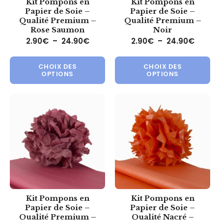
Kit Pompons en
Kit Pompons en
Papier de Soie –
Papier de Soie –
Qualité Premium –
Qualité Premium –
Rose Saumon
Noir
Plage de prix : 2.90€ à 24.90€
Plage 
2.90
€
–
24.90
€
2.90
€
–
24.90
€
Ce produit a plusieurs variations.
Ce 
CHOIX DES
CHOIX DES
OPTIONS
OPTIONS
Kit Pompons en
Kit Pompons en
Papier de Soie –
Papier de Soie –
Qualité Premium –
Qualité Nacré –