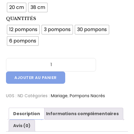
20 cm
38 cm
QUANTITÉS
12 pompons
3 pompons
30 pompons
6 pompons
quantité de Kit Pompons en Papier de Soie - Qualité Nacré -
AJOUTER AU PANIER
UGS :
ND
Catégories :
Mariage
,
Pompons Nacrés
Description
Informations complémentaires
Avis (0)