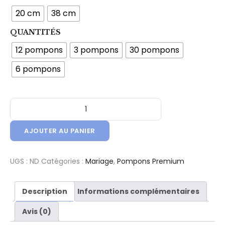
20 cm
38 cm
QUANTITÉS
12 pompons
3 pompons
30 pompons
6 pompons
quantité de Kit Pompons en Papier de Soie - Qualité Premi
AJOUTER AU PANIER
UGS :
ND
Catégories :
Mariage
,
Pompons Premium
Description
Informations complémentaires
Avis (0)