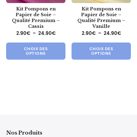
Kit Pompons en
Kit Pompons en
Papier de Soie –
Papier de Soie –
Qualité Premium –
Qualité Premium –
Cassis
Vanille
Plage de prix : 2.90€ à 24.90€
Plage 
2.90
€
–
24.90
€
2.90
€
–
24.90
€
Ce produit a plusieurs variations.
Ce 
CHOIX DES
CHOIX DES
OPTIONS
OPTIONS
Nos Produits