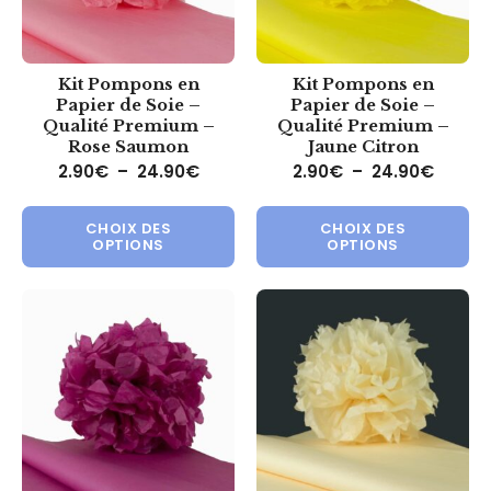
Kit Pompons en
Kit Pompons en
Papier de Soie –
Papier de Soie –
Qualité Premium –
Qualité Premium –
Rose Saumon
Jaune Citron
Plage de prix : 2.90€ à 24.90€
Plage 
2.90
€
–
24.90
€
2.90
€
–
24.90
€
Ce produit a plusieurs variations.
Ce 
CHOIX DES
CHOIX DES
OPTIONS
OPTIONS