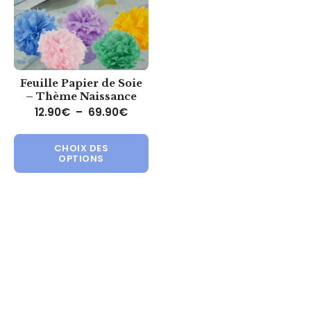
Feuille Papier de Soie
– Thème Naissance
Plage de prix : 12.90€ à 69.90€
12.90
€
–
69.90
€
Ce produit a plusieurs variations.
CHOIX DES
OPTIONS