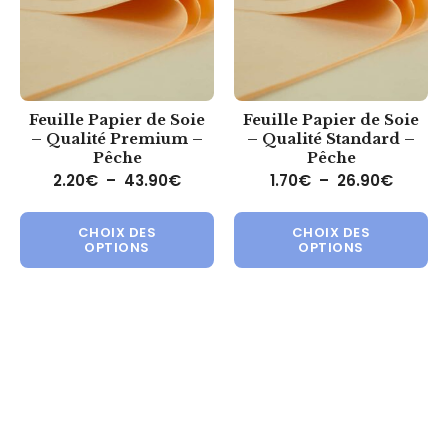
Feuille Papier de Soie
Feuille Papier de Soie
– Qualité Premium –
– Qualité Standard –
Pêche
Pêche
Plage de prix : 2.20€ à 43.90€
Plage d
2.20
€
–
43.90
€
1.70
€
–
26.90
€
Ce produit a plusieurs variations.
Ce 
CHOIX DES
CHOIX DES
OPTIONS
OPTIONS