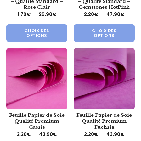
– Qualité Standard –
– Qualité Standard –
Rose Clair
Gemstones HotPink
Plage de prix : 1.70€ à 26.90€
Plage 
1.70
€
–
26.90
€
2.20
€
–
47.90
€
Ce produit a plusieurs variations.
Ce 
CHOIX DES
CHOIX DES
OPTIONS
OPTIONS
Feuille Papier de Soie
Feuille Papier de Soie
– Qualité Premium –
– Qualité Premium –
Cassis
Fuchsia
Plage de prix : 2.20€ à 43.90€
Plage 
2.20
€
–
43.90
€
2.20
€
–
43.90
€