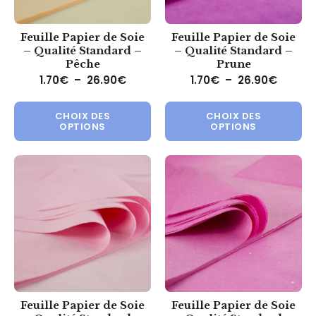
Feuille Papier de Soie
Feuille Papier de Soie
– Qualité Standard –
– Qualité Standard –
Pêche
Prune
Plage de prix : 1.70€ à 26.90€
Plage d
1.70
€
–
26.90
€
1.70
€
–
26.90
€
Ce produit a plusieurs variations.
Ce 
CHOIX DES
CHOIX DES
OPTIONS
OPTIONS
Feuille Papier de Soie
Feuille Papier de Soie