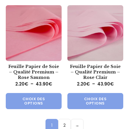
Feuille Papier de Soie
Feuille Papier de Soie
– Qualité Premium –
– Qualité Premium –
Rose Saumon
Rose Clair
Plage de prix : 2.20€ à 43.90€
Plage 
2.20
€
–
43.90
€
2.20
€
–
43.90
€
Ce produit a plusieurs variations.
Ce 
CHOIX DES
CHOIX DES
OPTIONS
OPTIONS
1
2
→