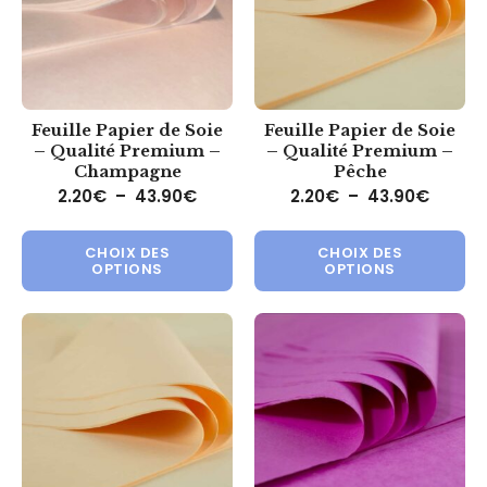
Feuille Papier de Soie
Feuille Papier de Soie
– Qualité Premium –
– Qualité Premium –
Champagne
Pêche
Plage de prix : 2.20€ à 43.90€
Plage 
2.20
€
–
43.90
€
2.20
€
–
43.90
€
Ce produit a plusieurs variations.
Ce 
CHOIX DES
CHOIX DES
OPTIONS
OPTIONS