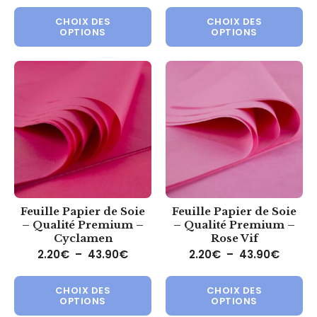
Ce produit a plusieurs variations.
Ce 
CHOIX DES
CHOIX DES
OPTIONS
OPTIONS
Feuille Papier de Soie
Feuille Papier de Soie
– Qualité Premium –
– Qualité Premium –
Cyclamen
Rose Vif
Plage de prix : 2.20€ à 43.90€
Plage 
2.20
€
–
43.90
€
2.20
€
–
43.90
€
Ce produit a plusieurs variations.
Ce 
CHOIX DES
CHOIX DES
OPTIONS
OPTIONS