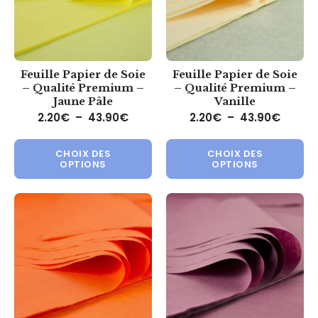
Feuille Papier de Soie
Feuille Papier de Soie
– Qualité Premium –
– Qualité Premium –
Jaune Pâle
Vanille
Plage de prix : 2.20€ à 43.90€
Plage 
2.20
€
–
43.90
€
2.20
€
–
43.90
€
Ce produit a plusieurs variations.
Ce 
CHOIX DES
CHOIX DES
OPTIONS
OPTIONS