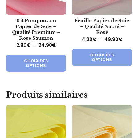
Kit Pompons en
Feuille Papier de Soie
Papier de Soie –
– Qualité Nacré –
Qualité Premium –
Rose
Rose Saumon
Plage 
4.30
€
–
49.90
€
Plage de prix : 2.90€ à 24.90€
2.90
€
–
24.90
€
Ce 
Ce produit a plusieurs variations.
CHOIX DES
OPTIONS
CHOIX DES
OPTIONS
Produits similaires