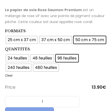
Le papier de soie Rose Saumon
Premium
est un
mélange de rose vif avec une pointe de pigment couleur
pêche. Cette couleur est aussi appelée rose corail.
FORMATS
25 cm x 37 cm
37 cm x 50 cm
50 cm x 75 cm
QUANTITÉS
24 feuilles
48 feuilles
96 feuilles
240 feuilles
480 feuilles
Clear
Price
13.90
€
quantité de Feuille Papier de Soie - Qualité Premium - Rose