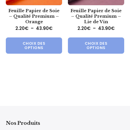
Feuille Papier de Soie
Feuille Papier de Soie
– Qualité Premium –
– Qualité Premium –
Orange
Lie de Vin
Plage de prix : 2.20€ à 43.90€
Plage 
2.20
€
–
43.90
€
2.20
€
–
43.90
€
Ce produit a plusieurs variations.
Ce 
CHOIX DES
CHOIX DES
OPTIONS
OPTIONS
Nos Produits