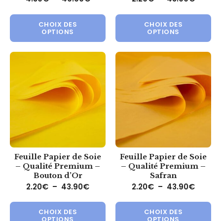
Ce produit a plusieurs variations.
Ce 
CHOIX DES
CHOIX DES
OPTIONS
OPTIONS
Feuille Papier de Soie
Feuille Papier de Soie
– Qualité Premium –
– Qualité Premium –
Bouton d’Or
Safran
Plage de prix : 2.20€ à 43.90€
Plage 
2.20
€
–
43.90
€
2.20
€
–
43.90
€
Ce produit a plusieurs variations.
Ce 
CHOIX DES
CHOIX DES
OPTIONS
OPTIONS