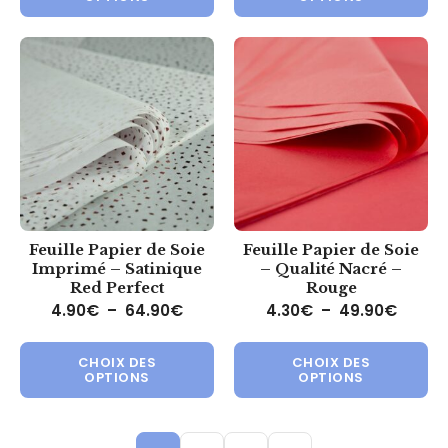
Feuille Papier de Soie
Feuille Papier de Soie
Imprimé – Satinique
– Qualité Nacré –
Red Perfect
Rouge
Plage de prix : 4.90€ à 64.90€
Plage 
4.90
€
–
64.90
€
4.30
€
–
49.90
€
Ce produit a plusieurs variations.
Ce 
CHOIX DES
CHOIX DES
OPTIONS
OPTIONS