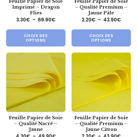
Feuille Papier de Soie
Feuille Papier de Soie
Imprimé – Dragon
– Qualité Premium –
Flies
Jaune Pâle
Plage de prix : 3.30€ à 69.90€
Plage 
3.30
€
–
69.90
€
2.20
€
–
43.90
€
Ce produit a plusieurs variations.
Ce 
CHOIX DES
CHOIX DES
OPTIONS
OPTIONS
Feuille Papier de Soie
Feuille Papier de Soie
– Qualité Nacré –
– Qualité Premium –
Jaune
Jaune Citron
Plage de prix : 4.30€ à 49.90€
Plage 
4.30
€
–
49.90
€
2.20
€
–
43.90
€