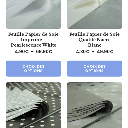
Feuille Papier de Soie
Feuille Papier de Soie
Imprimé –
– Qualité Nacré –
Pearlescence White
Blanc
Plage de prix : 4.90€ à 69.90€
Plage 
4.90
€
–
69.90
€
4.30
€
–
49.90
€
Ce produit a plusieurs variations.
Ce 
CHOIX DES
CHOIX DES
OPTIONS
OPTIONS