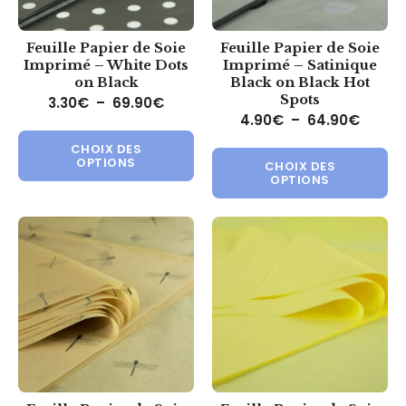
Feuille Papier de Soie
Feuille Papier de Soie
Imprimé – White Dots
Imprimé – Satinique
on Black
Black on Black Hot
Spots
Plage de prix : 3.30€ à 69.90€
3.30
€
–
69.90
€
Plage 
4.90
€
–
64.90
€
Ce produit a plusieurs variations.
Ce 
CHOIX DES
OPTIONS
CHOIX DES
OPTIONS