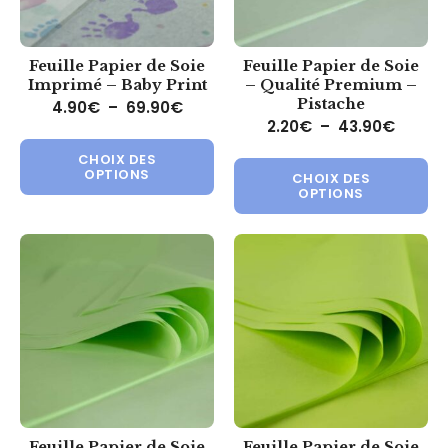
Feuille Papier de Soie
Feuille Papier de Soie
Imprimé – Baby Print
– Qualité Premium –
Pistache
Plage de prix : 4.90€ à 69.90€
4.90
€
–
69.90
€
Plage 
2.20
€
–
43.90
€
Ce produit a plusieurs variations.
Ce 
CHOIX DES
OPTIONS
CHOIX DES
OPTIONS
Feuille Papier de Soie
Feuille Papier de Soie