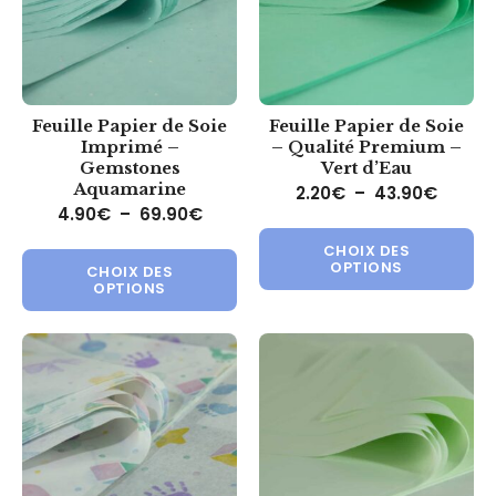
Feuille Papier de Soie
Feuille Papier de Soie
Imprimé –
– Qualité Premium –
Gemstones
Vert d’Eau
Aquamarine
Plage 
2.20
€
–
43.90
€
Plage de prix : 4.90€ à 69.90€
4.90
€
–
69.90
€
Ce 
Ce produit a plusieurs variations.
CHOIX DES
OPTIONS
CHOIX DES
OPTIONS