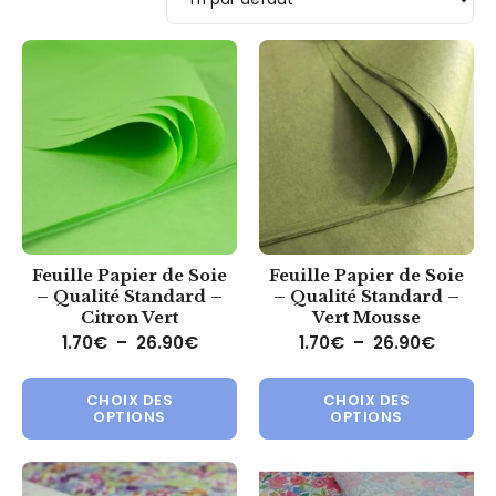
Feuille Papier de Soie
Feuille Papier de Soie
– Qualité Standard –
– Qualité Standard –
Citron Vert
Vert Mousse
Plage de prix : 1.70€ à 26.90€
Plage d
1.70
€
–
26.90
€
1.70
€
–
26.90
€
Ce produit a plusieurs variations.
Ce 
CHOIX DES
CHOIX DES
OPTIONS
OPTIONS