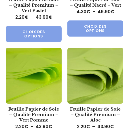
– Qualité Premium –
– Qualité Nacré – Vert
Vert Pastel
Plage 
4.30
€
–
49.90
€
Plage de prix : 2.20€ à 43.90€
2.20
€
–
43.90
€
Ce 
Ce produit a plusieurs variations.
CHOIX DES
OPTIONS
CHOIX DES
OPTIONS
Feuille Papier de Soie
Feuille Papier de Soie
– Qualité Premium –
– Qualité Premium –
Vert Pomme
Aloe
Plage de prix : 2.20€ à 43.90€
Plage 
2.20
€
–
43.90
€
2.20
€
–
43.90
€