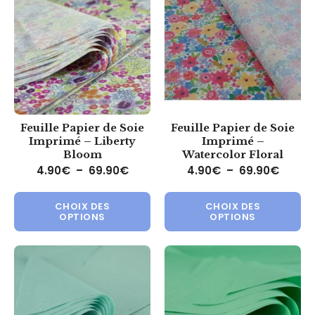
Feuille Papier de Soie
Feuille Papier de Soie
Imprimé – Liberty
Imprimé –
Bloom
Watercolor Floral
Plage de prix : 4.90€ à 69.90€
Plage 
4.90
€
–
69.90
€
4.90
€
–
69.90
€
Ce produit a plusieurs variations.
Ce 
CHOIX DES
CHOIX DES
OPTIONS
OPTIONS