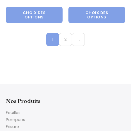
Ce produit a plusieurs variations.
Ce 
CHOIX DES
CHOIX DES
OPTIONS
OPTIONS
1
2
→
Nos Produits
Feuilles
Pompons
Frisure