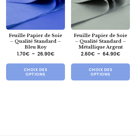
Feuille Papier de Soie
Feuille Papier de Soie
– Qualité Standard –
– Qualité Standard –
Bleu Roy
Métallique Argent
Plage de prix : 1.70€ à 26.90€
Plage 
1.70
€
–
26.90
€
2.60
€
–
64.90
€
Ce produit a plusieurs variations.
Ce 
CHOIX DES
CHOIX DES
OPTIONS
OPTIONS