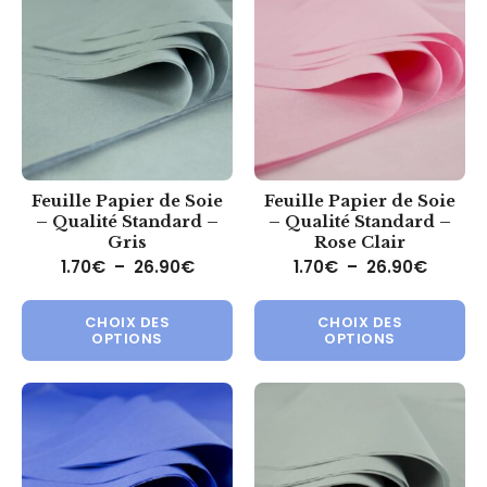
Feuille Papier de Soie
Feuille Papier de Soie
– Qualité Standard –
– Qualité Standard –
Gris
Rose Clair
Plage de prix : 1.70€ à 26.90€
Plage d
1.70
€
–
26.90
€
1.70
€
–
26.90
€
Ce produit a plusieurs variations.
Ce 
CHOIX DES
CHOIX DES
OPTIONS
OPTIONS