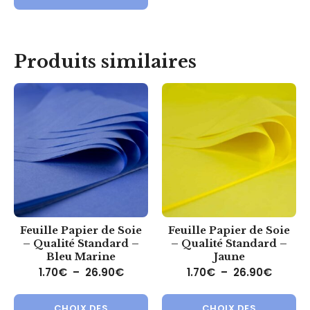
Produits similaires
Feuille Papier de Soie
Feuille Papier de Soie
– Qualité Standard –
– Qualité Standard –
Bleu Marine
Jaune
Plage de prix : 1.70€ à 26.90€
Plage d
1.70
€
–
26.90
€
1.70
€
–
26.90
€
Ce produit a plusieurs variations.
Ce 
CHOIX DES
CHOIX DES