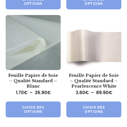
OPTIONS
OPTIONS
Feuille Papier de Soie
Feuille Papier de Soie
– Qualité Standard –
– Qualité Standard –
Blanc
Pearlescence White
Plage de prix : 1.70€ à 26.90€
Plage 
1.70
€
–
26.90
€
3.60
€
–
89.90
€
Ce produit a plusieurs variations.
Ce 
CHOIX DES
CHOIX DES
OPTIONS
OPTIONS