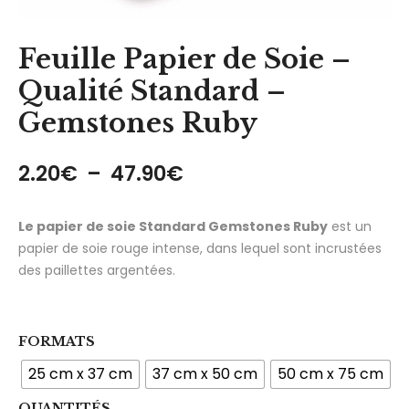
Feuille Papier de Soie –
Qualité Standard –
Gemstones Ruby
Plage de prix : 2.20€ 
2.20
€
–
47.90
€
Le papier de soie Standard Gemstones Ruby
est un
papier de soie rouge intense, dans lequel sont incrustées
des paillettes argentées.
FORMATS
25 cm x 37 cm
37 cm x 50 cm
50 cm x 75 cm
QUANTITÉS