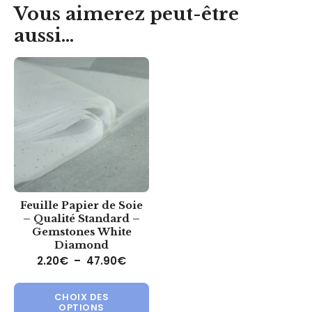
Vous aimerez peut-être
aussi…
Feuille Papier de Soie
– Qualité Standard –
Gemstones White
Diamond
Plage de prix : 2.20€ à 47.90€
2.20
€
–
47.90
€
Ce produit a plusieurs variations.
CHOIX DES
OPTIONS