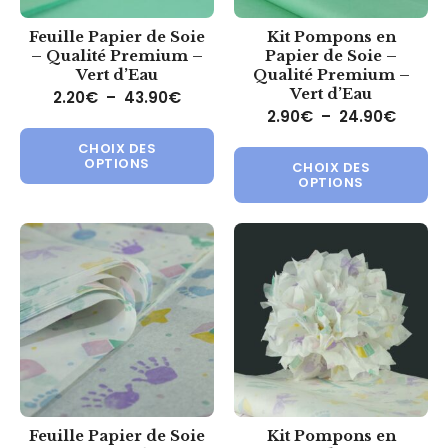
Feuille Papier de Soie
Kit Pompons en
– Qualité Premium –
Papier de Soie –
Vert d’Eau
Qualité Premium –
Vert d’Eau
Plage de prix : 2.20€ à 43.90€
2.20
€
–
43.90
€
Plage 
2.90
€
–
24.90
€
Ce produit a plusieurs variations.
Ce 
CHOIX DES
OPTIONS
CHOIX DES
OPTIONS
Feuille Papier de Soie
Kit Pompons en