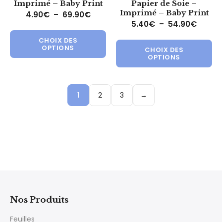
Imprimé – Baby Print
Papier de Soie –
Imprimé – Baby Print
Plage de prix : 4.90€ à 69.90€
4.90
€
–
69.90
€
Plage 
5.40
€
–
54.90
€
Ce produit a plusieurs variations.
Ce 
CHOIX DES
OPTIONS
CHOIX DES
OPTIONS
1
2
3
→
Nos Produits
Feuilles