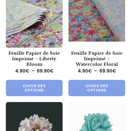
Feuille Papier de Soie
Feuille Papier de Soie
Imprimé – Liberty
Imprimé –
Bloom
Watercolor Floral
Plage de prix : 4.90€ à 69.90€
Plage 
4.90
€
–
69.90
€
4.90
€
–
69.90
€
Ce produit a plusieurs variations.
Ce 
CHOIX DES
CHOIX DES
OPTIONS
OPTIONS