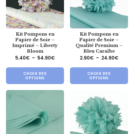
Kit Pompons en
Kit Pompons en
Papier de Soie –
Papier de Soie –
Imprimé – Liberty
Qualité Premium –
Bloom
Bleu Caraïbe
Plage de prix : 5.40€ à 54.90€
Plage 
5.40
€
–
54.90
€
2.90
€
–
24.90
€
Ce produit a plusieurs variations.
Ce 
CHOIX DES
CHOIX DES
OPTIONS
OPTIONS