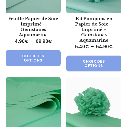
Feuille Papier de Soie
Kit Pompons en
Imprimé –
Papier de Soie –
Gemstones
Imprimé –
Aquamarine
Gemstones
Aquamarine
Plage de prix : 4.90€ à 69.90€
4.90
€
–
69.90
€
Plage 
5.40
€
–
54.90
€
Ce produit a plusieurs variations.
Ce 
CHOIX DES
OPTIONS
CHOIX DES
OPTIONS