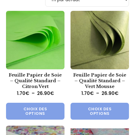
Feuille Papier de Soie
Feuille Papier de Soie
– Qualité Standard –
– Qualité Standard –
Citron Vert
Vert Mousse
Plage de prix : 1.70€ à 26.90€
Plage d
1.70
€
–
26.90
€
1.70
€
–
26.90
€
Ce produit a plusieurs variations.
Ce 
CHOIX DES
CHOIX DES
OPTIONS
OPTIONS